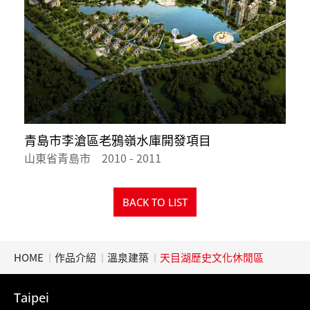
青島市李滄區老鴉嶺水庫開發項目
山東省青島市 2010 - 2011
上
BACK TO LIST
HOME
作品介紹
溫泉建築
天目湖歷史文化休閒區
Taipei