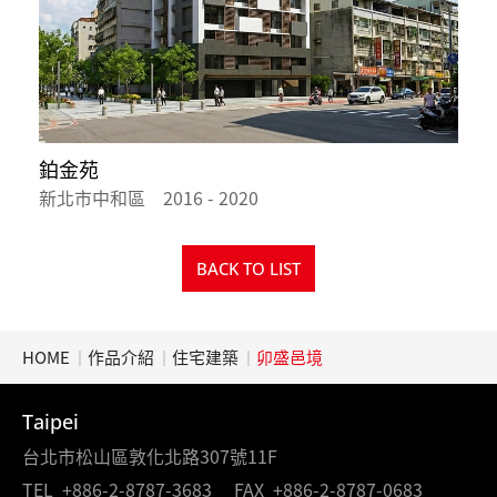
鉑金苑
舍
新北市中和區 2016 - 2020
台
BACK TO LIST
HOME
作品介紹
住宅建築
卯盛邑境
Taipei
台北市松山區敦化北路307號11F
TEL
+886-2-8787-3683
FAX
+886-2-8787-0683