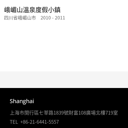
峨嵋山溫泉度假小鎮
四川省峨嵋山市 2010 - 2011
Shanghai
上海市閔行區七莘路1839號財富108廣場北樓719室
TEL
+86-21-6441-5557