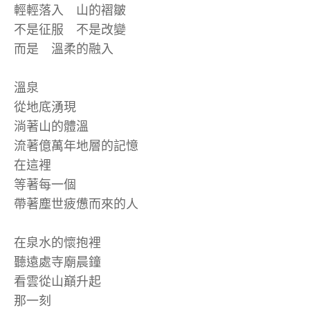
輕輕落入 山的褶皺
不是征服 不是改變
而是 溫柔的融入
溫泉
從地底湧現
淌著山的體溫
流著億萬年地層的記憶
在這裡
等著每一個
帶著塵世疲憊而來的人
在泉水的懷抱裡
聽遠處寺廟晨鐘
看雲從山巔升起
那一刻