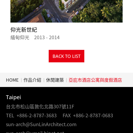
仰光新世紀
緬甸仰光 2013 - 2014
宜
BACK TO LIST
HOME
作品介紹
休閒建築
亞庇市酒店公寓與度假酒店
Taipei
台北市松山區敦化北路307號11F
TEL
+886-2-8787-3683
FAX
+886-2-8787-0683
sun-arch@SunLinArchitect.com